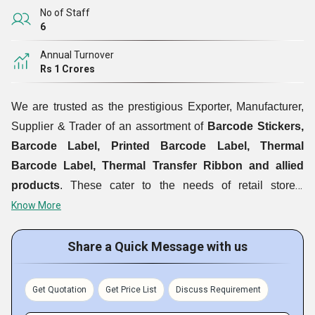
No of Staff
6
Annual Turnover
Rs 1 Crores
We are trusted as the prestigious Exporter, Manufacturer,
Supplier & Trader of an assortment of
Barcode Stickers,
Barcode Label, Printed Barcode Label, Thermal
Barcode Label, Thermal Transfer Ribbon and allied
products
. These cater to the needs of retail stores,
pharmaceuticals, garments, business centers and many
Know More
others. We offer Thermal Barcode Labels and others in
various Colors, Designs, Shapes and Sizes. All our
Share a Quick Message with us
products for labeling & tagging are provided with the
assurance of strong adhesive strength that can be
Get Quotation
Get Price List
Discuss Requirement
permanent or temporary. Some of the unique features of