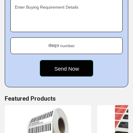
our products are non tear-able, and good resistance to
Enter Buying Requirement Details
rough handling & water. Amongst our collection, clients
can choose the most ideal shapes, sizes of labels and
stickers
.
Fact Sheet :
मोबाइल number
Featured Products