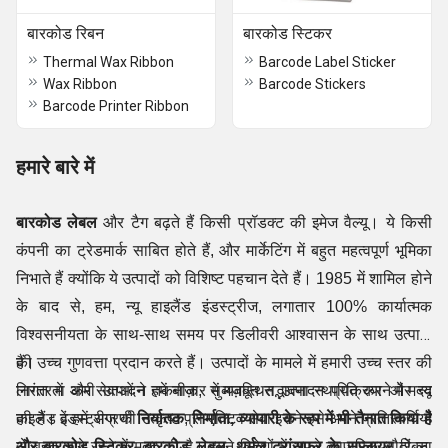
बारकोड रिबन
बारकोड स्टिकर
Thermal Wax Ribbon
Barcode Label Sticker
Wax Ribbon
Barcode Stickers
Barcode Printer Ribbon
हमारे बारे में
बारकोड लेबल
और टैग बढ़ते हैं किसी प्रॉडक्ट की इमेज वैल्यू। ये किसी
कंपनी का ट्रेडमार्क साबित होते हैं, और मार्केटिंग में बहुत महत्वपूर्ण भूमिका
निभाते हैं क्योंकि ये उत्पादों को विशिष्ट पहचान देते हैं।
1985 में शामिल होने
के बाद से, हम, न्यू हाइलैंड इंडस्ट्रीज, लगातार 100% कार्यात्मक
विश्वसनीयता के साथ-साथ समय पर डिलीवरी आश्वासन के साथ उत्पादों
हैं।
की उच्च गुणवत्ता प्रदान करते हैं। उत्पादों के मामले में हमारी उच्च स्तर की
निरंतरता और सेवाओं ने हमें बाज़ार में मज़बूत सद्भावना स्थापित करने में मदद
लागत में कमी उत्पादन तकनीक, सुव्यवस्थित उत्पादन प्रक्रिया और न्यू
की है।
हाइलैंड इंडस्ट्रीज की उत्कृष्ट प्रो-एक्टिव सेवा
वे हमें अग्रणी
निर्यातक
,
निर्माता, व्यापारी के रूप में भी तैनात किया है
इसने इसे अपने प्रतिस्पर्धियों
और
से बहुत आगे रहने में मदद की है। हमने विदेशों में अपने व्यापारिक सौदों का
बारकोड स्टिकर, बारकोड लेबल, थर्मल ट्रांसफर
के सप्लायर
रिबन,